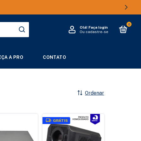
FRETE GRÁTIS ACIMA DE R$ 250,00
0
Olá!
Faça login
Ou cadastre-se
ÇA A PRO
CONTATO
Ordenar
GRÁTIS