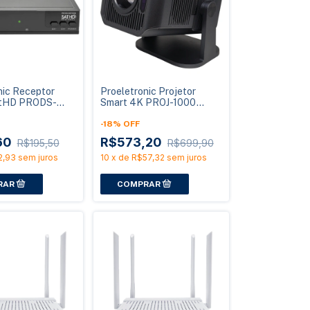
nic Receptor
Proeletronic Projetor
SatHD PRODS-
Smart 4K PROJ-1000
Multiponto
Android 11 Wi-Fi 6
Bluetooth
-
18
%
OFF
60
R$573,20
R$195,50
R$699,90
2,93
sem juros
10
x
de
R$57,32
sem juros