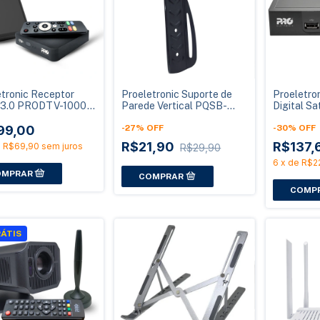
etronic Receptor
Proeletronic Suporte de
Proeletro
3.0 PRODTV-1000
Parede Vertical PQSB-
Digital 
droid com Antena
1000 para Bicicleta
SATHD/M 
99,00
-
27
%
OFF
Banda KU
-
30
%
OFF
R$21,90
R$137,
e
R$69,90
sem juros
R$29,90
6
x
de
R$2
ÁTIS