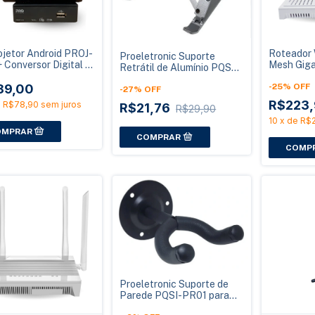
ojetor Android PROJ-
Roteador
Proeletronic Suporte
 Conversor Digital +
Mesh Giga
Retrátil de Alumínio PQSN-
na HDTV
3000Mbps 
1017 para Notebook 10 a
89,00
PROWR-A
-
25
%
OFF
17 Polegadas
-
27
%
OFF
R$223
e
R$78,90
sem juros
R$21,76
R$29,90
10
x
de
R$2
Proeletronic Suporte de
Parede PQSI-PR01 para
Violão e Guitarra