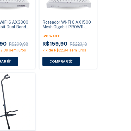
 WiFi 6 AX3000
Roteador Wi-Fi 6 AX1500
bit Dual Band
Mesh Gigabit PROWR-
Alta Velocidade
AX1500 Alta Performance
X3000
e Cobertura Total
-
28
%
OFF
,90
R$159,90
R$299,98
R$223,18
2,39
sem juros
7
x
de
R$22,84
sem juros