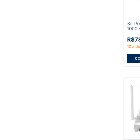
Kit Pr
1000 +
Ante
R$7
10
x
d