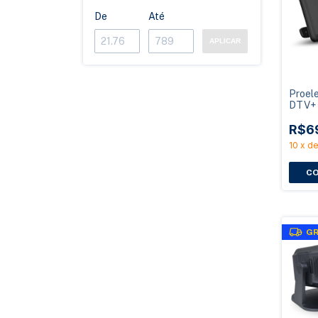
De
Até
APLICAR
Proel
DTV+ 
4K An
MIMO
R$6
10
x
d
GR