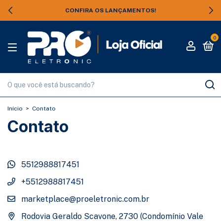
CONFIRA OS LANÇAMENTOS!
0
Início
>
Contato
Contato
5512988817451
+5512988817451
marketplace@proeletronic.com.br
Rodovia Geraldo Scavone, 2730 (Condomínio Vale